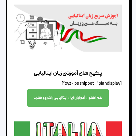
پکیج های آموزشی زبان ایتالیایی
[xyz-ips snippet=”plandisplay”]
هم اکنون آموزش زبان ایتالیایی را شروع کنید