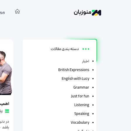
منوزبان
ورود
دسته:
ز
دسته بندی مقالات
اخبار
British Expressions
English with Lucy
Grammar
Just for fun
اهميت ياد
اهميت 
Listening
زب
Speaking
در دنی
Vocabulary
باشد چ