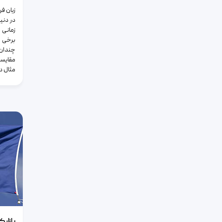
در دنی
زمانی 
برخی ا
چندان 
مقایسه
مثال در
بازار کار
بازار 