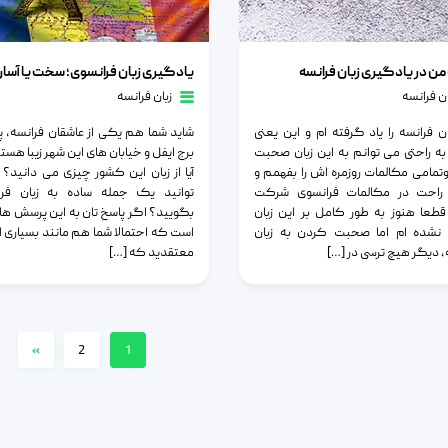
در یادگیری زبان فرانسه
یادگیری زبان فرانسوی؛ سخت یا آسان؟
من در یادگیری زبان فرانسه
یادگیری زبان فرانسوی؛ سخت یا آسا
ان فرانسه
زبان فرانسه
ن فرانسه را یاد گرفته ام و این یعنی
شاید شما هم یکی از عاشقان فرانسه، پ
به راحتی می توانم به این زبان صحبت
برج ایفل و خیابان های این شهر زیبا هستی
تمامی مکالمات روزمره اش را بفهمم و
آیا از زبان این کشور چیزی می دانید؟ آ
راحت در مکالمات فرانسوی شرکت
توانید یک جمله ساده به زبان فرا
طعا هنوز به طور کامل بر این زبان
بگویید؟ اگر پاسخ تان به این پرسش ها
نشده ام اما صحبت کردن به زبان
است که احتمالا شما هم مانند بسیاری از 
، دیگر هیچ ترسی در […]
معتقدید که […]
»
2
1