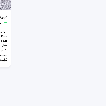
تجربه من 
تجربه 
زب
من زبا
اینکه 
کرده و
خیلی 
کنم. ق
مسلط 
فرانسه