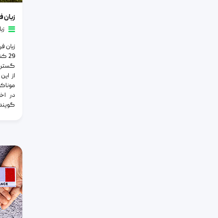
زبان فرانسه
زبان فر
زب
زبان فر
29 ک
گسترده
از این
موناکو
گوینده در 5 قار