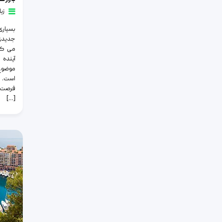
زب
بسیاری
جدیدی 
می کنن
آینده 
موضوع 
است. ا
فرصت ه
[…]