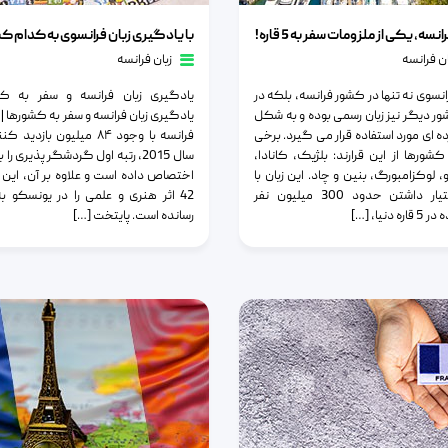
، یکی از ملزومات سفر به 5 قاره!
با یادگیری زبان فرانسوی به کدام کشورها 
انسه، یکی از ملزومات سفر به 5 قاره!
ان فرانسه
زبان فرانسه
انسوی نه تنها در کشور فرانسه، بلکه در
یادگیری زبان فرانسه و سفر به کش
شور دیگر نیز زبان رسمی بوده و به شکل
یادگیری زبان فرانسه و سفر به کشورها |
 ای مورد استفاده قرار می گیرد. برخی
فرانسه با وجود ۸۴ میلیون بازدید
 کشورها از این قرارند: بلژیک، کانادا،
سال 2015، رتبه اول گردشگر پذیری را
، لوکزامبورگ، بنین و چاد. این زبان با
اختصاص داده است و علاوه بر آن، این
در اختیار داشتن حدود 300 میلیون نفر
42 اثر هنری و علمی را در یونسکو ب
ه دنیا، […]
رسانده است. پایتخت […]