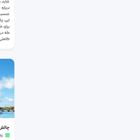
شاید پ
درباره
جنسیت،
این زب
برای خو
که در 
کاملی 
چالش های 
چالش 
زب