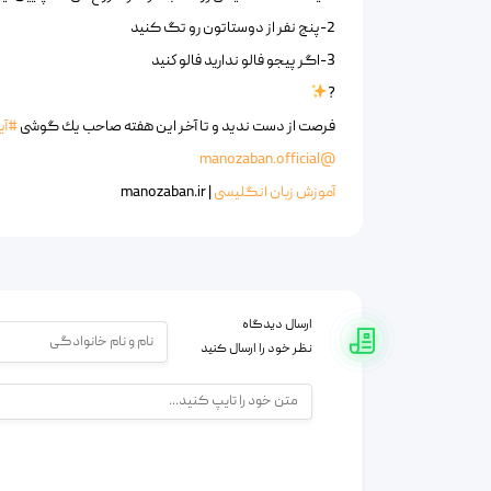
2-پنج نفر از دوستاتون رو تگ کنید
3-اگر پيجو فالو نداريد فالو كنيد
?
فرصت از دست ندید و تا آخر این هفته صاحب یك گوشی
#آ
@manozaban.official
آموزش زبان انگلیسی
| manozaban.ir
ارسال دیدگاه
نظر خود را ارسال کنید