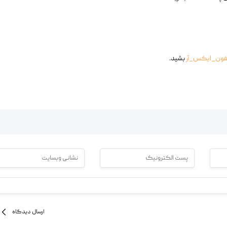
یفون_ایکس_آر
بشید.
ارسال دیدگاه