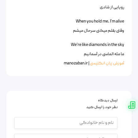
رویایی از شادی
When you hold me, I’m alive
وقتی بقلم میکنی سرحال میشم
We’re like diamonds in the sky
ما مثه الماسی در آسمانیم
آموزش زبان انگلیسی
| manozaban.ir
ارسال دیدگاه
نظر خود را ارسال کنید