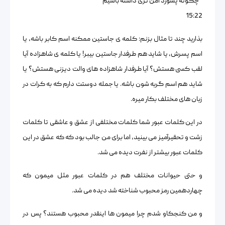
” چگونه پسورد امن تری داشته باشیم ”
15:22
بذارید چند تا مثال بزنم: کلمه ی جاستین ممکنه اسم کابر باشه، یا
اسم پسرش، یا شاید هم طرفدار جاستین بیبر! یا کلمه ی شاهزاده آیا
لقب کسی هستش؟ آیا طرفدار شاهزاده های والت دیزنی هستش؟ یا
شاید هم اسم گربه شون باشه. یا جمله دوستت دارم که به کرات در
زبان های مختلف بکار میره.
در این کلمات عبور شما کلمات مختلفی از عشق و عاشقی تا کلمات
زشت و تحقیرآمیز می بینید، اما برای من جالب بود که که عشق در این
کلمات عبور بیشتر از نفرت دیده می شد.
و حتی حیوانات مختلف هم در کلمات عبور مثل میمون که
چهاردهمین رمز محبوب شناخته شد دیده می شد.
و من کنجکاو شدم چرا میمون ها اینقدر محبوب هستند؟ پس در