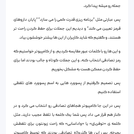
جمله رو میشه پیدا کرد.
پس عبارتی مثل “برنامه ریزی قدرت کمی را می سازد” “پایان داروهای
قرمز تعیین می کند” و دیدیم این جملات برای حفظ کردن راحت تر
هستند، و گفتیم که شاید کاربران از این ها بیشتر خوششون بیاد.
و این ها رو با کلمات عبور مقایسه کردیم، و از کامپیوتر خواستیم که
رمز تصادفی انتخاب کنه، و این جملات کوتاه و جالب بودند اما برای
حفظ کردن ممکن هست به مشکل بخوریم.
پس تصمیم گرفتیم از پسوورد هایی به اسم پسوورد های تلفظی
استفاده کنیم.
پس در این جا کامپیوتر هجاهای تصادفی رو انتخاب می کرد و در
کنار هم قرار می داد پس شما یک کلمه با تلفظ عجیب دارید، مثل
کلمه ی «توفریتی» یا «واداسابی» که راحت زبونتون برای تلفظش
بچرخه. پس این ها گذرواژه تصادفی بودند که توسط کامپیوتر