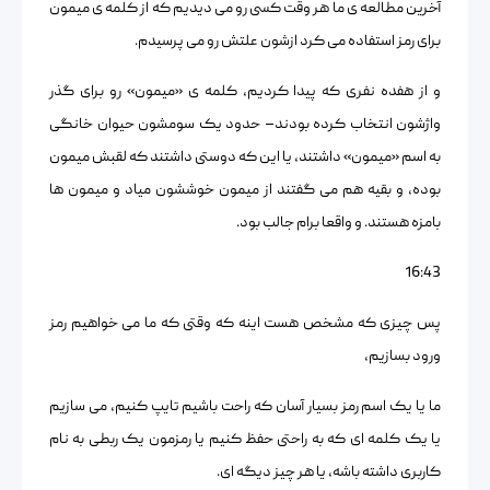
آخرین مطالعه ی ما هر وقت کسی رو می دیدیم که از کلمه ی میمون
برای رمز استفاده می کرد ازشون علتش رو می پرسیدم.
و از هفده نفری که پیدا کردیم، کلمه ی «میمون» رو برای گذر
واژشون انتخاب کرده بودند– حدود یک سومشون حیوان خانگی
به اسم «میمون» داشتند، یا این که دوستی داشتند که لقبش میمون
بوده، و بقیه هم می گفتند از میمون خوششون میاد و میمون ها
بامزه هستند. و واقعا برام جالب بود.
16:43
پس چیزی که مشخص هست اینه که وقتی که ما می خواهیم رمز
ورود بسازیم،
ما یا یک اسم رمز بسیار آسان که راحت باشیم تایپ کنیم، می سازیم
یا یک کلمه ای که به راحتی حفظ کنیم یا رمزمون یک ربطی به نام
کاربری داشته باشه، یا هر چیز دیگه ای.