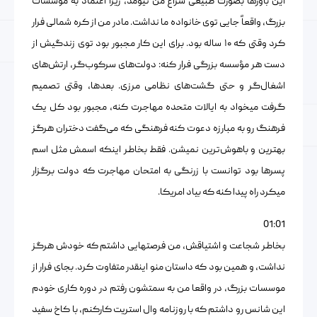
این باورها بصورت طبیعی سراغ من نیومد، زیرا اعتماد به مؤسسات
بزرگ، واقعاً جایی توی خانواده ما نداشت. مادر من از کره شمالی فرار
کرد وقتی که ۱۰ ساله بود. برای این کار مجبور بود توی زندگیش از
دست هر مؤسسه بزرگی فرار کنه: دولت‌های سرکوب‌گر، ارتش‌های
اشغال‌گر و حتی گشت‌های نظامی مرزی. بعدها، وقتی تصمیم
گرفت میخواد به ایالات متحده مهاجرت کنه، مجبور بود کل یک
فرهنگ رو به مبارزه دعوت کنه فرهنگی که می‌گفت دختران هرگز
بهترین و باهوش‌ترین نمیشن. فقط بخاطر اینکه اسمش مثل اسم
پسرها بود توانست با زرنگی به امتحان مهاجرت که دولت برگزار
میکرد راه پیدا کنه که بیاد امریکا.
01:01
بخاطر شجاعت و اشتیاقش، من فرصتهایی داشتم که خودش هرگز
نداشت، و همین بود که داستان منو اینقدر متفاوت کرد. بجای فرار از
موسسات بزرگ، در واقعا من به سمتشون رفتم در دوره کاری خودم
این شانس رو داشتم که با روزنامه وال استریت کارکنم، با کاخ سفید