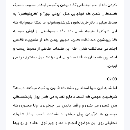
کردن که از نظر اجتماعی آگاه بودن و آخرسر اینقدر محبوب مصرف
کنندگان شدن که غولهایی مثل “یونی لیور” و “کرولوکس” به
صدها میلیون دلار خریدنشون هر کدومشونو اما نکته مهم اینه که
این شرکتها متوجه شدن که اگه میخواستن از ارزش سرمایه
گذاریهاشون محافظت کنن، مجبور بودن که از ماموریت آگاهی
اجتماعی محافظت کنن. اگه این کلمات آگاهی از محیط زیست و
اجتماع رو همچنان اضافه نمیکردن، این برندها پول بیشتری در نمی
آوردن.
07:09
اما شاید این تنها استثنایی باشه که قانون رو ثابت میکنه. درسته؟
شرکتهای مهمی که اقتصاد مارو تغذیه می کنن پول بازنشستگی
مارو تامین می کنن و واقعا دنیارو می چرخونن، اونا مجبورن که
بچسبن به درآوردن پول بیشتر. دانشکده کسب وکار هاروارد
تحقیقی روی این موضوع انجام داده. و چیز فوق العاده ای رو پیدا