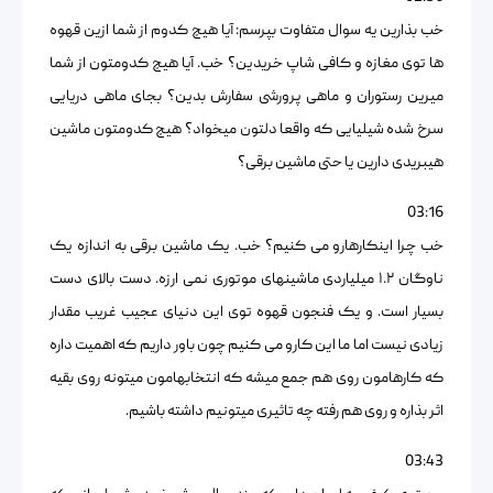
خب بذارین یه سوال متفاوت بپرسم: آیا هیچ کدوم از شما ازین قهوه
ها توی مغازه و کافی شاپ خریدین؟ خب. آیا هیچ کدومتون از شما
میرین رستوران و ماهی پرورشی سفارش بدین؟ بجای ماهی دریایی
سرخ شده شیلیایی که واقعا دلتون میخواد؟ هیچ کدومتون ماشین
هیبریدی دارین یا حتی ماشین برقی؟
03:16
خب چرا اینکارهارو می کنیم؟ خب. یک ماشین برقی به اندازه یک
ناوگان ۱.۲ میلیاردی ماشینهای موتوری نمی ارزه. دست بالای دست
بسیار است. و یک فنجون قهوه توی این دنیای عجیب غریب مقدار
زیادی نیست اما ما این کارو می کنیم چون باور داریم که اهمیت داره
که کارهامون روی هم جمع میشه که انتخابهامون میتونه روی بقیه
اثر بذاره و روی هم رفته چه تاثیری میتونیم داشته باشیم.
03:43