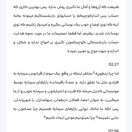
طبیعت که آرزوها و آمال ما تاثیری روش نداره. پس بهترین کاری که
حساب پس اندازکوچیکم یا حسابهای بازنشستگیم میتونه بکنه
اینه که توی اوضاع خوب یک نوسانی بگیره و امیدوار باشیم که توی
نوسانات شدید نیفتیم، اما قطعا تصمیمات ما در مورد نحوه هدایت
حساب بازنشستگی کوچیکمون تاثیری بر امواج نداره و شکل و
اندازه و جهت موج رو تغییر نمیده.
02:27
اما چرا اینطوریه؟ بخاطر اینکه در واقع یک سوم از اقیانوس سرمایه به
افرادی مثل ما تعلق داره، و عمدۀ باقیمانده بازارهای سرمایه توسط
موسساتی کنترل میشه که قدرت و اختیارشون و سرمایه شون رو از ما
میگیرن، به عنوان اعضا، فعالان ذینفعان، سهامداران یا شهروندان.
پس اگه ما مالک نهایی بازارهای سرمایه هستیم چرا صدامون به
جایی نمیرسه؟ چرا نمیتونیم موجی ایجاد کنیم؟
02:56