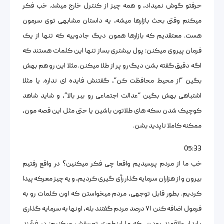
حرفتو گوش نمیداد، و همه چیز از کنترل خارج میشد. خب فکر
میکنم وقتی بحث بازارها میشه، یه داستان مشابهی توی سرمون
هست. معتقدیم که بازارها همون دیگ جادوییه که تنها از یک
فرمان پیروی میکنن: پول بیشتری بساز تنها این کلمات هستند که
اگه دقیق گفته بشن دیگ رو پر از طلا میکنن. مثلا این رو هم بهش
بگین “از محیط محافظت کن”، گفتنش فایده ای نداره. یا مثلا
اشتباهی بهش بگین “عدالت اجتماعی رو ببر بالا”، و شاید شاهد
کوچیک شدن سکه های طلاتون باشین یا حتی مثل این قصه مون،
ممکنه کاملا ناپدید بشن.
05:33
خب ما از مردم پرسیدیم واقعا چی فکر میکنین؟ در واقع رفتیم
بیرون و از هزاران سرمایه گذار رأی گیری کردیم، و یه چیز معرکه پیدا
کردیم. بطور قابل توجهی، مردم میخواستن که اون کلمات رو به
فرمول اضافه کنن ۷۱ درصد مردم گفتند بله، اونها به سرمایه گذاری