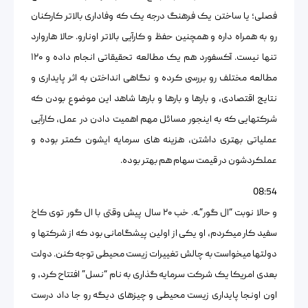
فصلی؛ یا ساختن یک فرهنگ درجه یک که وفاداری بالاتر کارکنان
رو به همراه داره و همچنین حفظ و کارآیی بالاتر اونارو. حالا هاروارد
تنها نیست. آکسفورد هم یک مطالعه تحقیقاتی انجام داده و ۱۲۰
مطالعه مختلف رو بررسی کرده و نگاهی انداختن به اثر پایداری و
نتایج اقتصادی، و بارها و بارها و بارها شاهد این موضوع بودن که
شرکتهایی که به اینجور مسائل مهم اهمیت دادن در عمل، کارآیی
عملیاتی بهتری داشتن، هزینه های سرمایه ایشون کمتر بوده و
عملکردشون در قیمت سهام هم بهتر بوده.
08:54
و حالا نوبت “ال گور”ـه. خب ۲۰ سال پیش وقتی با ال گور توی کاخ
سفید کار میکردم، او یکی از اولین پیشگامانی بود که از شرکتها و
دولتها میخواست به چالش تغییرات زیست محیطی توجه کنن. دولت
بعدی امریکا یک شرکت سرمایه گذاری به نام “نسل” افتتاح کرد، و
اون اونجا پایداری زیست محیطی و چیزهای دیگه رو جا داد درست