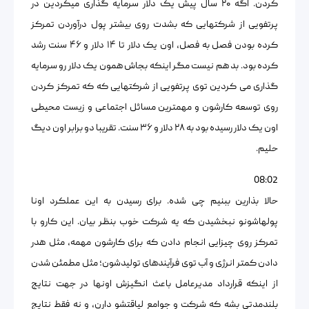
کردن. اگه ۲۰ سال پیش یک دلار سرمایه گذاری میکردین در
پرتفویی از شرکتهایی که بشدت روی بیشتر پول درآوردن تمرکز
کرده بودن فصل به فصل، اون یک دلار تا ۱۴ دلار و ۴۶ سنت رشد
کرده بود. بد هم نیست مگر اینکه بجاش همون یک دلار رو سرمایه
گذاری می کردین توی پرتفویی از شرکتهایی که که تمرکز کردن
روی توسعه کارشون و مهمترین مسائل اجتماعی و زیست محیطی
اون یک دلار رسیده بود به ۲۸ دلار و ۳۶ سنت. تقریبا دو برابر اون دیگ
حلیم.
08:02
حالا بذارین ببنیم چی شده. برای رسیدن به این عملکرد اونا
پولهاشونو نبخشیدن که یه شرکت خوب بنظر بیان. این کارو با
تمرکز روی چیزایی انجام دادن که برای کارشون مهمه، مثل هدر
دادن کمتر انرژی و آب توی فرآیندهای تولیدشون؛ مثل مطمئن شدن
از اینکه قرارداد مدیرعامل باعث انگیزش اونها در جهت نتایج
بلندمدتی بشه که شرکت و جوامع لیاقتشو دارن، و نه فقط نتایج