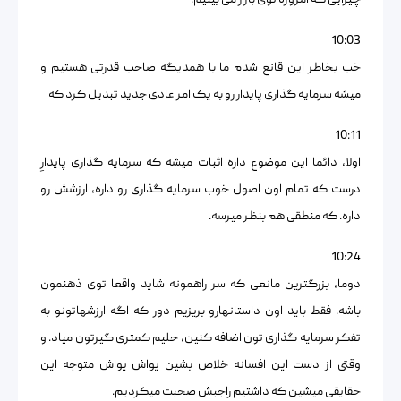
چیزایی که امروزه توی بازار می بینیم.
10:03
خب بخاطر این قانع شدم ما با همدیگه صاحب قدرتی هستیم و
میشه سرمایه گذاری پایدار رو به یک امر عادی جدید تبدیل کرد که
10:11
اولا، دائما این موضوع داره اثبات میشه که سرمایه گذاری پایدارِ
درست که تمام اون اصول خوب سرمایه گذاری رو داره، ارزشش رو
داره. که منطقی هم بنظر میرسه.
10:24
دوما، بزرگترین مانعی که سر راهمونه شاید واقعا توی ذهنمون
باشه. فقط باید اون داستانهارو بریزیم دور که اگه ارزشهاتونو به
تفکر سرمایه گذاری تون اضافه کنین، حلیم کمتری گیرتون میاد. و
وقتی از دست این افسانه خلاص بشین یواش یواش متوجه این
حقایقی میشین که داشتیم راجبش صحبت میکردیم.