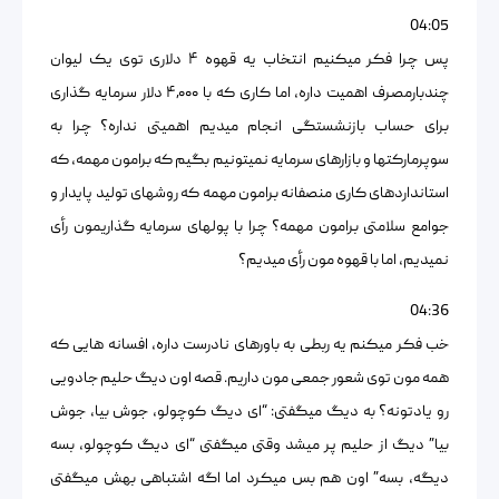
04:05
پس چرا فکر میکنیم انتخاب یه قهوه ۴ دلاری توی یک لیوان
چندبارمصرف اهمیت داره، اما کاری که با ۴٫۰۰۰ دلار سرمایه گذاری
برای حساب بازنشستگی انجام میدیم اهمیتی نداره؟ چرا به
سوپرمارکتها و بازارهای سرمایه نمیتونیم بگیم که برامون مهمه، که
استانداردهای کاری منصفانه برامون مهمه که روشهای تولید پایدار و
جوامع سلامتی برامون مهمه؟ چرا با پولهای سرمایه گذاریمون رأی
نمیدیم، اما با قهوه مون رأی میدیم؟
04:36
خب فکر میکنم یه ربطی به باورهای نادرست داره، افسانه هایی که
همه مون توی شعور جمعی مون داریم. قصه اون دیگ حلیم جادویی
رو یادتونه؟ به دیگ میگفتی: “ای دیگ کوچولو، جوش بیا، جوش
بیا” دیگ از حلیم پر میشد وقتی میگفتی “ای دیگ کوچولو، بسه
دیگه، بسه” اون هم بس میکرد اما اگه اشتباهی بهش میگفتی