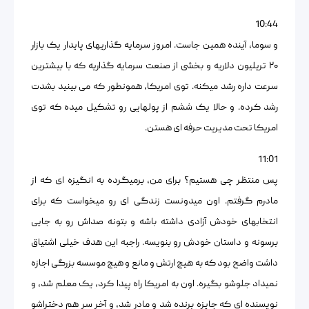
10:44
و سوما، آینده همین جاست. امروز سرمایه گذاریهای پایدار یک بازار
۲۰ تریلیون دلاریه و بخشی از صنعت سرمایه گذاریه که با بیشترین
سرعت داره رشد میکنه. توی امریکا، همونطور که می بینید بشدت
رشد کرده. و حالا یک ششم از پولهایی رو تشکیل میده که توی
امریکا تحت مدیریت حرفه ای هستن.
11:01
پس منتظر چی هستیم؟ برای من، برمیگرده به انگیزه ای که از
مادرم گرفتم. اون میدونست زندگی ای رو میخواست که برای
انتخابهای خودش آزادی داشته باشه و بتونه صداش رو به جایی
برسونه و داستان خودش رو بنویسه. راجبه این هدف خیلی اشتیاق
داشت واضح بود که به هیچ ارتش و مانع و هیچ موسسه بزرگی اجازه
نمیداد جلوشو بگیره. اون به امریکا راه پیدا کرد، یک معلم شد، و
نویسنده ای که جایزه برنده شد و مادر شد، و آخر سر هم دختراشو