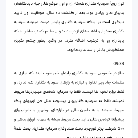
توی رویۀ سرمایه گذاری هسته ای. و اون موقع ها، راجبه دیدگاهش
بدبینی های زیادی بود. بعد از گذشت ده سال، موفقیت اون تایید
دیگری است بر اینکه سرمایه گذاری پایدارِ درست میتونه سرمایه
گذاری معقولی باشه. جدای از درست کردن حلیم کمتر بخاطر اینکه
پایداری رو به ترکیب اضافه کرد، در واقع، بطور چشم گیری
عملکردش بالاتر از استانداردها بود.
09:33
حالا در خصوص سرمایه گذاری پایدار، خبر خوب اینه که نیازی به
کلمات جادویی نداره و نیازی به رازهای سرمایه گذاری هم نداره، و
فقط برای نخبه ها نیست. فقط به سرمایه شخصی میلیاردرها مربوط
نمیشه. فقط به سرمایه گذاریهای پیشرفته مثل فن آوریهای پاک
مربوط نمیشه یا به تامین مالی در بازارهای نوظهور یا نانواییهای
پیشرفته توی بروکلین. این بحث مربوط میشه به سهام، اوراق بدهی و
۵۰۰ شرکت برتر فورچن. بحث صندوقای سرمایه گذاریه. بحث همۀ