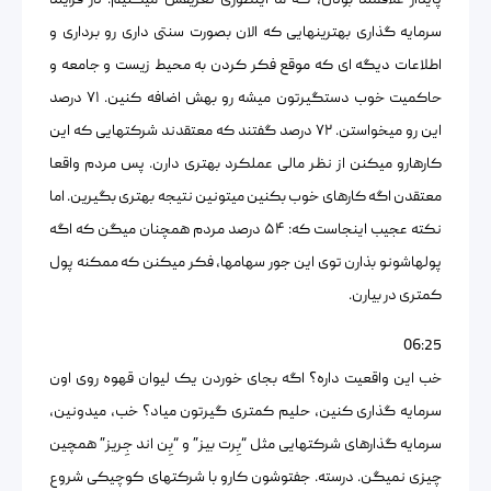
پایدار علاقمند بودن، که ما اینطوری تعریفش میکنیم: در فرآیند
سرمایه گذاری بهترینهایی که الان بصورت سنتی داری رو برداری و
اطلاعات دیگه ای که موقع فکر کردن به محیط زیست و جامعه و
حاکمیت خوب دستگیرتون میشه رو بهش اضافه کنین. ۷۱ درصد
این رو میخواستن. ۷۲ درصد گفتند که معتقدند شرکتهایی که این
کارهارو میکنن از نظر مالی عملکرد بهتری دارن. پس مردم واقعا
معتقدن اگه کارهای خوب بکنین میتونین نتیجه بهتری بگیرین. اما
نکته عجیب اینجاست که: ۵۴ درصد مردم همچنان میگن که اگه
پولهاشونو بذارن توی این جور سهامها، فکر میکنن که ممکنه پول
کمتری در بیارن.
06:25
خب این واقعیت داره؟ اگه بجای خوردن یک لیوان قهوه روی اون
سرمایه گذاری کنین، حلیم کمتری گیرتون میاد؟ خب، میدونین،
سرمایه گذارهای شرکتهایی مثل “بِرت بیز” و “بِن اند جِریز” همچین
چیزی نمیگن. درسته. جفتوشون کارو با شرکتهای کوچیکی شروع