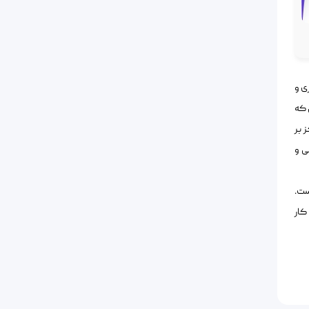
ی و
 که
 بر
ی و
ست.
کار