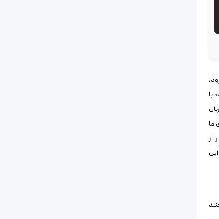
ود،
 با
بان
 ما
 از
این
نند