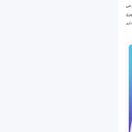
 می
وری
اند