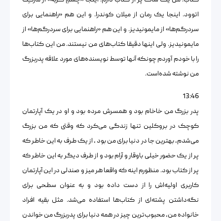
کتاب. من یک ساک پر از کتاب دارم. اینجا «چشمِ گربه» از مارگِت
اتوود. اینجا یک رمان از میلان کوندرا. و این هم «راهنمایی برای
سردرگم‌ها» از مایمونیدیز. و این هم «راهنمایی برای سردرگم‌ها» از
مایمونیدیز. ولی اینها دقیقا کتاب‌های من نیستند. من این کتاب‌ها
را با خودم آوردم چونکه آنها توسط نویسنده‌های مورد علاقه پدربزرگ
من نوشته شده‌است.
13:46
پدر بزرگ من خاخام بود و همسرش مرده بود و او در یک آپارتمان
کوچک در بروکلین تنها زندگی می‌کرد که وقتی که من بزرگ
می‌شدم، بهترین جا در دنیا برای من بود ، از یک طرف به این خاطر که
پر از یک حضور خیلی باوقار و آرام بود و از طرف دیگر به این خاطر که
پر از کتاب بود. منظورم اینه که واقعا هر میز و صندلی در این آپارتمان
کاربری اولیه‌اش را از دست داده بود و به عنوان سطحی برای
نگه‌داشتن پشته‌ای از کتاب‌ها استفاده می‌شد. مثل بقیه افراد
خانواده من، محبوب‌ترین چیز در همه دنیا برای پدربزرگ من خواندن