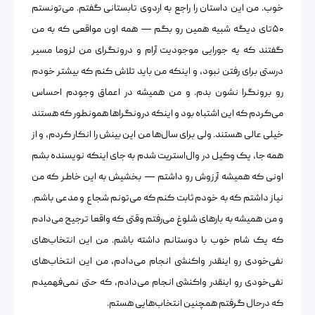
خوب. من این داستان را راجع به اردوی تابستانی گفتم. می‌تونستم
۵۰تای دیگه شبیه همین رو بگم — همه اون مواقعی که به من
گفتند که یه جورایی موجودیت آرام و درونگرای من لزوما مسیر
درستی برای رفتن نبود، و اینکه من باید تلاش کنم که بیشتر خودم
رو برونگرا نشون بدم. و من همیشه در اعماق وجودم احساس
می‌کردم که این اشتباه بود و اینکه درونگراها همونطور که هستند
خیلی عالی هستند. ولی برای سال‌ها من این بینش را انکار کردم، و از
همه جا، یک وکیل در وال‌استریت شدم به جای اینکه نویسنده بشم
اونی که همیشه آرزوش رو داشتم — بخشیش به این خاطر که من
نیاز داشتم که به خودم ثابت کنم که می‌تونم شجاع و مدعی باشم.
و من همیشه به بارهای شلوغ می‌رفتم وقتی که واقعا ترجیح می‌دادم
که یک شام خوب با دوستانم داشته باشم. من این انتخاب‌های
نفی‌خودی رو اینقدر واکنشی انجام می‌دادم، من این انتخاب‌های
نفی‌خودی رو اینقدر واکنشی انجام می‌دادم، که حتی نمی‌فهمیدم
که درحال گرفتم همچنین انتخاب‌هایی هستم.