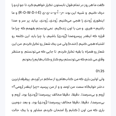
گفت ما هر روز در تمام طول تابستون تکرار خواهیم کرد تا جو اردو را
درک کنیم. و شبیه این بود: «ر- اُ-و-د-ی-ی (R-O-W-D-I-E) و ما
اینطوری رُودی را هجی می‌کنیم. رُودی، رُودی، بیاید پر سر و صدا
باشیم.» هییی. و من با اون زندگیم، نمی‌تونستم بفهمم که چرا ما
قراره که اینقدر پرسروصدا (رُودی) باشیم، یا چرا باید این کلمه رو
اشتباه هجی کنیم. (خنده) ولی من یک شعار رو تکرار کردم. من این
شعار رو همراه با بقیه تکرار کردم. تا جایی که می‌تونستم. و منتظر
وقتی می شدم که می‌تونستم برم کنار و کتاب‌هایم را بخونم.
01:35
ولی اولین باری که من کتاب‌هام رو از ساکم در آوردم، پرطرفدارترین
دختر خوابگاه سمت من اومد و و از من پرسید «چرا اینقدر آرومی؟»
آروم و بی‌سرصدا، دقیقا، دقیقا مخالف پرسرصدا (رُودی) بود. آروم و
بی‌سرصدا، دقیقا، دقیقا مخالف پرسرصدا (رُودی) بود. و بعد دومین
باری که من اون ( کتابم را) امتحان کردم، مشاور و با یک حالت