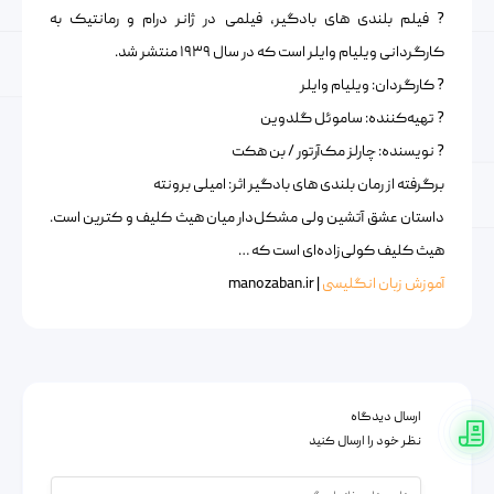
? فیلم بلندی‌ های بادگیر، فیلمی در ژانر درام و رمانتیک به
کارگردانی ویلیام وایلر است که در سال ۱۹۳۹ منتشر شد.
? کارگردان: ویلیام وایلر
? تهیه‌کننده: ساموئل گلدوین
? نویسنده: چارلز مک‌آرتور / بن هکت
برگرفته از رمان بلندی‌ های بادگیر اثر: امیلی برونته
داستان عشق آتشین ولی مشکل‌دار میان هیث کلیف و کترین است.
هیث کلیف کولی‌زاده‌ای است که …
آموزش زبان انگلیسی
| manozaban.ir
ارسال دیدگاه
نظر خود را ارسال کنید