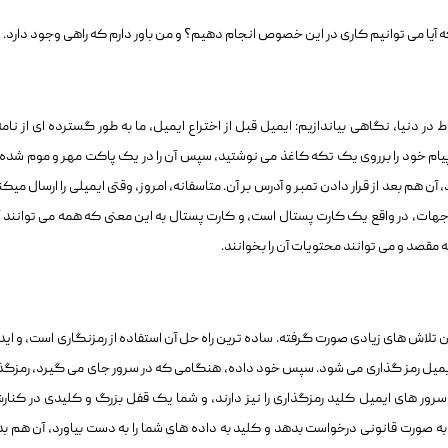
آیا می توانیم کاری در این خصوص انجام دهیم؟ و من باور دارم که راهی وجود دارد.
ط در دنیا، نگاهی بیاندازیم: ایمیل قبل از اختراع ایمیل، ما به طور گسترده ای از نامه
ا پیام خود را برروی یک تکه کاغذ می نوشتید، سپس آن را در یک پاکت مهر و موم شده ق
آن هم بعد از قرار دادن تمبر و آدرس بر آن. متاسفانه، امروز، وقتی ایمیلی را ارسال میکن
 جهات، در واقع یک کارت پستال است، و کارت پستال به این معنی که همه می توانند آن
ه مقصد و می توانند محتویات آن را بخوانند.
 تلاش های زیادی صورت گرفته. ساده ترین راه حل آن استفاده از رمزنگاری است، و اید
ور ایمیل رمز گذاری می شود. سپس خود داده، هنگامی که در سرور جای می گیرد، رمزگذ
ر های ایمیل کلید رمزگذاری را نیز دارند، و شما یک قفل بزرگ و کلیدی در کنارش
 به صورت قانونی درخواست بدهد و کلید به داده های شما را به دست بیاورد، آن هم ب