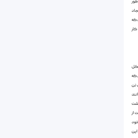
طور
فتد. هنگامی که حساب کاربری او درست شد، تنها روی “compose”( ایجاد
 که
 کار
شکل
 که
 تن
نند
اشت
 از
خود
این