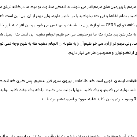
 مردم یا زیرزمین های مردم آغاز می شوند. ما اندکی متفاوت بودیم. ما در کافه تریای م
 کنید، تمام غذاها و آبی که بخواهید را در اختیار دارید. ولی بهتر از آن این این است که
روز بین ساعت ۱۲ ظهر تا ۲ بعد از ظهر، بدون هیچ هزینه ای، کافه تریای CERN مملو از هزاران دانشمند و مهندس می شود، و این افراد به طو
 به کار کردیم. کاری که ما در حقیقت می خواهیم انجام دهیم این است که ایمیل شما
، ولی مهم تر از آن، می خواهیم آن را به گونه ای انجام دهیم که به هیچ وجه نمی توا
ی از تکنولوژی و همچنین طراحی نیاز داریم.
قت، ایده ی خوبی است که اطلاعات را برروی سرور قرار ندهیمِ. پس کاری که انجام
شما تولید می کنیم. و یک کلید تنها را تولید نمی کنیم، بلکه یک جفت کلید تولید
ند آن هم هنگامی که چندین نفر با هم ارتباط برقرار می کنند. در این جا باب و آلیس