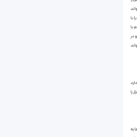
اند
 با
 با
 در
اند
ارد
 را
 به