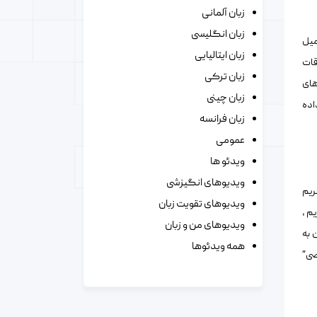
زبان آلمانی
زبان انگلیسی
میل
زبان ایتالیایی
قات
زبان ترکی
های
زبان چینی
اده
زبان فرانسه
عمومی
ویدئو ها
ویدیوهای انگیزشی
حریم
ویدیوهای تقویت زبان
م ،
ویدیوهای من و زبان
 به
همه ویدئوها
دیگر، “حریم خصوصی”