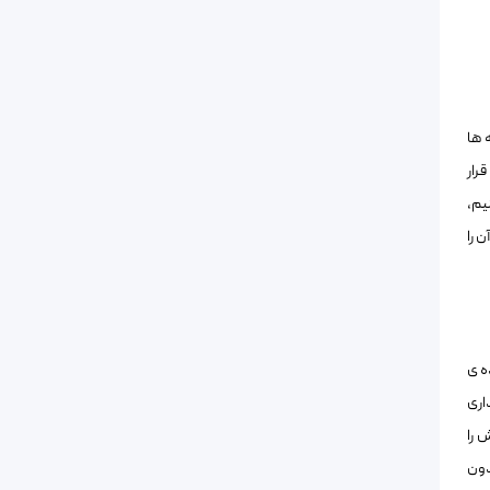
 ها
رار
یم،
 را
ه ی
اری
 را
دون