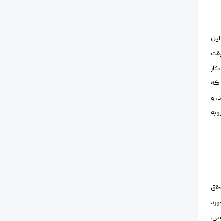
د. این
یقت
بخشی از مشکل است، زیرا اگر به ارتباطات فکر کنید، در تعریف، نیاز دارد که کسی برای برقراری ارتباط وجود داشته باشد. پس در حالی که PGP کار
 که
، و
وبه
حقق
ورد
نی.