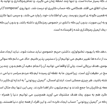
که بسیار ساده است، و تنها چند لحظه زمان می گیرد، و تمام رمزگذاری و تولید به 
خودکار در پشت صحنه هنگامی که باب حساب خود را می سازد اتقاق می ا
به همین گونه ی امروز بنویسد. پس او اطلاعات خود را وارد می کند، و سپس تنها کاری
 “send” ( ارسال) کلیک کند، و به این صورت، بدون این که داتشی در خصوص رمزنگاری داشته باشد، و بدون این که
ب یک ایمیل رمزگذاری شده را فرستاده است.
 می دهد که با بهبود تکنولوژی، داشتن حریم خصوصی نباید سخت شود، نباید ایجاد م
ظت از داده ها تغییر دهیم، می توانیم آن را دسترس پذیر کنیم. حالا، می دانم که سوالی
 هدف برزگی است، ولی آیا واقعا می توانید آن را انجام دهید آن هم بدون چندین
در حقیقت آری است، زیرا امروز، ما به نقطه ای رسیده ایم که مردم سراسر دنیا می دا
ه باشید، هر چیزی ممکن است. ابتدای امسال، “ایمیل پروتونی” به اندازه ای کاربر د
معه ی کاربران ما جمع شدند و نیم میلیون دلار اهدا کردند. پس این تنها یک مثال است
ا گرد هم به سوی یک هدف مشترک می آورید همچنین می توانیم دنیا را همراه 
 که در “ایمیل پروتونی” حساب ایجاد کرده اند، و این افراد از همه جای دنیا هستند، و 