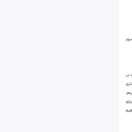
رور
 در
ای بهینه سازی
یم،
رای
هیم