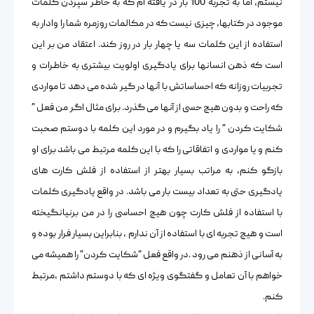
نیستم، اما به تجربه 100 بار در یافته ام که به خاطر سپردن کلمات
موجود در کتابها، چیزی نیست که در مکالمات روزمره شما را وادار به
استفاده از این کلمات سه یا چهار بار در روز کند. اعتقاد من بر این
است که ذهن انسانها برای یادگیری اولویت بیشتری به خاطرات و
تجربیات روزانه که احساساتش با آنها در گیر شده می دهد تا مواردی
که راحت و بدون هیچ حسی از آنها می گذرد. برای مثال اگر من فعل ”
شکایت کردن ” را یاد بگیرم و در مورد این کلمه با دوستم صحبت
کنم و یا مواردی و اتفاقاتی را که با این کلمه مرتبط می باشد برای او
بازگو کنم، به مراتب بسیار بهتر از استفاده از فلش کارت های
یادگیری حتی به تعداد بیست بار می باشد. در واقع یادگیری کلمات
با استفاده از فلش کارت چون هیچ احساسی را در من برنیانگیخته
است و هیچ تجربه ای با استفاده از آن ندارم ، بنابراین بسیار فرار بوده و
به آسانی از ذهنم می رود .در واقع فعل “شکایت کردن” را همیشه می
خواهم با آن تعامل و گفتگوی ویژه ای که با دوستم داشتم ،مرتبط
کنم.