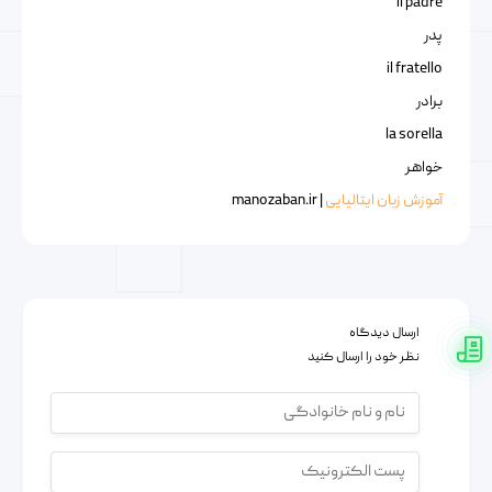
il padre
پدر
il fratello
برادر
la sorella
خواهر
آموزش زبان ایتالیایی
| manozaban.ir
ارسال دیدگاه
نظر خود را ارسال کنید