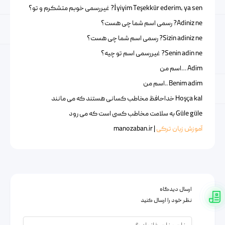
İyiyim Teşekkür ederim, ya sen? غیررسمی خوبم متشکرم و تو؟
Adiniz ne? رسمی اسم شما چی هست؟
Sizin adiniz ne? رسمی اسم شما چی هست؟
Senin adin ne? غیررسمی اسم تو چیه؟
Adim …اسم من
Benim adim ..اسم من
Hoşça kal خداحافظ مخاطب کسانی هستند که می مانند
Güle güle به سلامت مخاطب کسی است که می رود
آموزش زبان ترکی
| manozaban.ir
ارسال دیدگاه
نظر خود را ارسال کنید