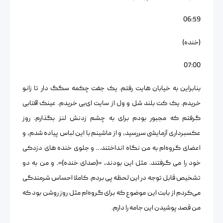
06:59
(خنده)
07:00
بنابراین به خیابان هایت رفتم. یک جفت چکمه سگگ دار تا زانو
خریدم. یک کت بلند شل و ول از سایت ای‌بی خریدم. عینک آفتابی
گرفتم که مجبور بودم برای به چشم زدنش لنز بگذارم. روز
عکسبرداری آزمایشی سررسید، و از ماشینم با این لباس پیاده شدم، و
اعضای گروه‌ام به من نگاه انداختند… و جلوی خنده های دزدکی
خود را می گرفتند. مثل این بودند، «(صدای خنده)». و من به دو
تشخیص قابل توجه در این لحظه پی بردم. کاملا احساس شرمندگی
می‌کردم از بابت این موضوع که برای گروه‌ام مثل روز روشن بود که
من قصد پوشیدن این جامه را دارم.