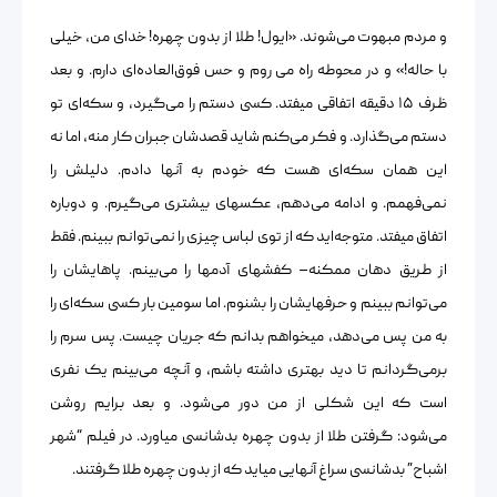
و مردم مبهوت می‌شوند. «ایول! طلا از بدون چهره! خدای من، خیلی
با حاله!» و در محوطه راه می روم و حس فوق‌العاده‌ای دارم. و بعد
ظرف ۱۵ دقیقه اتفاقی میفتد. کسی دستم را می‌گیرد، و سکه‌ای تو
دستم می‌گذارد. و فکر می‌کنم شاید قصدشان جبران کار منه، اما نه
این همان سکه‌ای هست که خودم به آنها دادم. دلیلش را
نمی‌فهمم. و ادامه می‌دهم، عکسهای بیشتری می‌گیرم. و دوباره
اتفاق میفتد. متوجه‌اید که از توی لباس چیزی را نمی‌توانم ببینم. فقط
از طریق دهان ممکنه– کفشهای آدمها را می‌بینم. پاهایشان را
می‌توانم ببینم و حرفهایشان را بشنوم. اما سومین بار کسی سکه‌ای را
به من پس می‌دهد، میخواهم بدانم که جریان چیست. پس سرم را
برمی‌گردانم تا دید بهتری داشته باشم، و آنچه می‌بینم یک نفری
است که این شکلی از من دور می‌شود. و بعد برایم روشن
می‌شود: گرفتن طلا از بدون چهره بدشانسی میاورد. در فیلم “شهر
اشباح” بدشانسی سراغ آنهایی میاید که از بدون چهره طلا گرفتند.