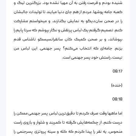
شنیده بودم و فرصت رفتن به آن مهیا نشده بود. بزرگترین لیگ و
کعبه جامه پوشها. مردم از هم جای دنیا میایند تا تولیدات جالبشان
را در صحن سان‌دیگو به نمایش بگذارند. و میخواستم مشارکت
کنم. تصمیم گرفتم یک لباس پرنقش و نگار بپوشم که سرتا پایم را
بپوشاند، و بر صحن کمیک کان سانفرانسیسکو ناشناس قدم
بزنم. جامه‌ای که انتخاب می‌کنم؟ پسر جهنمی. این لباس من
نیست، راستش خود پسر جهنمی است.
08:17
(خنده)
08:18
اما ماهها وقت صرف کردم تا دقیق‌ترین لباس پسر جهنمی ممکن را
درست کنم، از چکمه‌هایش گرفته تا کمربند و شلوار و بازوی راست
منحوس. یه نفر را پیدا کردم که کله و سینه پروتزی پسرجنمی را