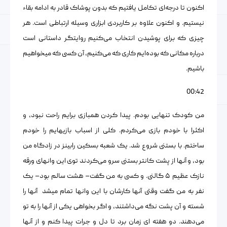
اکنون تا درجه‌ای تکامل یافتیم که بدون پوشاک قادر به ادامه بقاء
نیستیم. و اکنون علاوه بر کاربردی ابزاری وسیله ارتباطی است. هر
چیزی که برای پوشیدن انتخاب می‌کنیم روایتگر داستانی است
درباره مکانی که بوده‌ایم کاری که می‌کنیم، آن کسی که میخواهیم
باشیم.
00:42
من کودک تنهایی بودم. پیدا کردن همبازی برایم راحت نبود، و
اکثرا با خودم بازی می‌کردم. کلی از اسباب بازیهایم را خودم
ساختم. با بستنی شروع شد. یک شعبه بسکین رابینز در زادگاه من
بود، و آنها از پشت کانتر بستنی سرو می‌کردند توی این وانهای ورقه‌
نازک عظیم ۵ گالنی. و کسی به من گفت– هشت سالم بود– یک
نفر به من گفت وقتی آنها کارشان با این وانها تمام میشد آنها را
شسته و آن پشت نگه می‌داشتند، و اگر بخواهی یکی از آنها را به تو
می‌دهند. دو هفته ای زمان برد تا دل و جرات پیدا کنم و از آنها