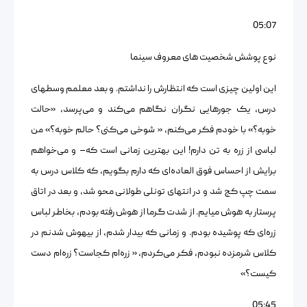
05:07
نوع پوشش شخصیت های معروف سینما
این اولین چیزی است که انتظارش را نداشتم. و بعد معلمم وسطهای
درس، یک جورهایی نگران نگاهم می‌کند و می‌پرسد، «حالت
خوبه؟» با خودم فکر می‌کنم، « شوخی می‌کنی؟ حالم خوبه؟» من
لباسی از زره به تن دارم! این بهترین زمانی است که– و می‌خواهم
برایش از احساس فوق العاده‌ای که دارم بگویم، که کلاس درس به
سمت چپ کج شد و در انتهای تونلی طولانی محو شد، و بعد در اتاق
پرستار به هوش میایم. از شدت گرما از هوش رفته بودم، بخاطر لباس
زره‌ای که پوشیده بودم. و زمانی که بیدار شدم، از بیهوش شدنم در
کلاس شرمزده نبودم، فکر می‌کردم، « زره‌ام کجاست؟ زره‌ام دست
کیست؟»
05:45