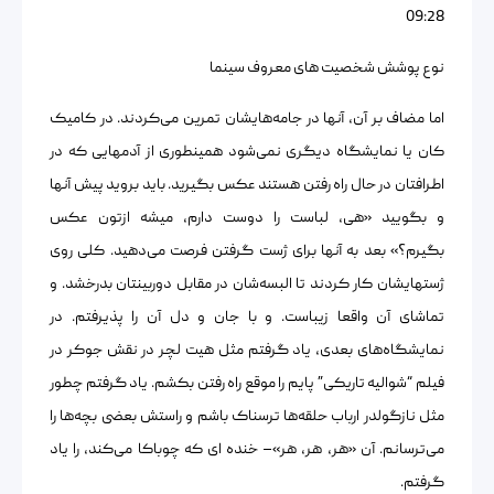
09:28
نوع پوشش شخصیت های معروف سینما
اما مضاف بر آن، آنها در جامه‌هایشان تمرین می‌کردند. در کامیک
کان یا نمایشگاه دیگری نمی‌شود همینطوری از آدمهایی که در
اطرافتان در حال راه رفتن هستند عکس بگیرید. باید بروید پیش آنها
و بگویید «هی، لباست را دوست دارم، میشه ازتون عکس
بگیرم؟» بعد به آنها برای ژست گرفتن فرصت می‌دهید. کلی روی
ژستهایشان کار کردند تا البسه‌شان در مقابل دوربینتان بدرخشد. و
تماشای آن واقعا زیباست. و با جان و دل آن را پذیرفتم. در
نمایشگاه‌های بعدی، یاد گرفتم مثل هیت لچر در نقش جوکر در
فیلم “شوالیه تاریکی” پایم را موقع راه رفتن بکشم. یاد گرفتم چطور
مثل نازگولدر ارباب حلقه‌ها ترسناک باشم و راستش بعضی بچه‌ها را
می‌ترسانم. آن «هر، هر، هر»– خنده ای که چوباکا می‌کند، را یاد
گرفتم.