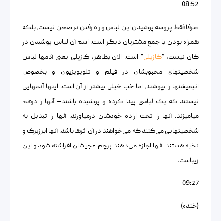
08:52
صرفا فقط پروسه پوشیدن این لباس و راه رفتن در صحن نیست، بلکه
همراه بودن با جمع مشتریان دیگر است. اسم آن لباس پوشیدن در
کان نیست، “
کازپلی
” است. الان بظاهر، کازپلی یعنی آدمها لباس
شخصیتهای محبوبشان در فیلم و تلویویزیون و بخصوص
انیمیشنها را بپوشند، اما خب خیلی بیشتر از آن است. اینها آدمهایی
نیستند که یک لباسی پیدا کرده و پوشیده باشند– آنها را درهم
میامیزند. آنها را تحت اراده خودشان درمیاورند. آنها را تبدیل به
شخصیتهایی می‌کنند که می‌خواهند در آن اثرها باشد. آنها ابرزیرک و
نخبه هستند. آنها اجازه می‌دهند پرچم عجیشان افراشته شود و این
زیباست.
09:27
(خنده)