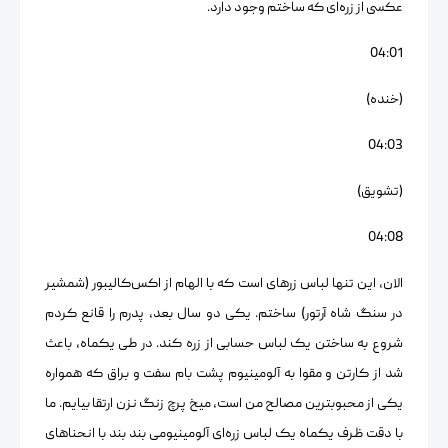
عکسی از زره‌ای که ساختم وجود دارد.
04:01
(خنده)
04:03
(تشویق)
04:08
الان، این تنها لباس زرهای است که با الهام از اکس‌کالیبور (شمشیر
در سنگ شاه آرتور) ساختم. یکی دو سال بعد، پدرم را قانع کردم
شروع به ساختن یک لباس حسابی از زره کند. در طی یکماه، باعث
شد از کارتن و مقوا به آلومینیوم پشت بام سفت و براق که همواره
یکی از محبوبترین مصالح من است، میخ پرچ زنگ نزن ارتقا بیایم. ما
با دقت ظرف یکماه یک لباس زره‌ای آلومینیومی بند بند با انحناهای