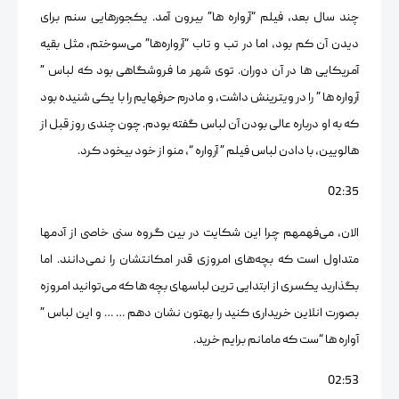
چند سال بعد، فیلم “آرواره ها” بیرون آمد. یکجورهایی سنم برای
دیدن آن کم بود، اما در تب و تاب “آرواره‌ها” می‌سوختم، مثل بقیه
آمریکایی ها در آن دوران. توی شهر ما فروشگاهی بود که لباس ”
آرواره‌ ها ” را در ویترینش داشت، و مادرم حرفهایم را با یکی شنیده بود
که به او درباره عالی بودن آن لباس گفته بودم. چون چندی روز قبل از
هالویین، با دادن لباس فیلم ” آرواره “، منو از خود بیخود کرد.
02:35
الان، می‌فهمهم چرا این شکایت در بین گروه سنی خاصی از آدمها
متداول است که بچه‌های امروزی قدر امکانتشان را نمی‌دانند. اما
بگذارید یکسری از ابتدایی ترین لباسهای بچه ها که می‌توانید امروزه
بصورت انلاین خریداری کنید را بهتون نشان دهم … … و این لباس ”
آواره‌ ها “ست که مامانم برایم خرید.
02:53