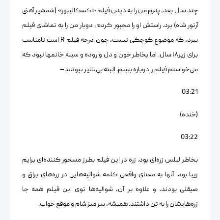
چند سال بعد، پدرم من را به دیدن فیلم «اکسکالیبور» (شمشیر آهنی
آرتور شاه) برد. راستش او را مجبور کردم، دوبار من را به تماشای فیلم
ببرد، که موضوع کوچکی نیست، چون درجه فیلم R است نامناسب
برای زیر۱۸ سال. اما بخاطر خون و دل و روده و سینه خانمها نبود که
می‌خواستم فیلم را دوباره ببینم. البته بی‌تاثیر نبودند–
03:21
(خنده)
03:22
بخاطر لبلس زره‌ای بود. زره در این فیلم بطرز مسحور کننده‌ای برایم
زیبا بود. آنها به معنای واقعی کلمه شوالیه‌هایی در زره‌های براق و
صیقلی بودند. و علاوه بر آن، شوالیه‌ها توی این فیلم همه جا
زره‌هایشان را به تن داشتند. همیشه، سر میز شام و موقع خواب.