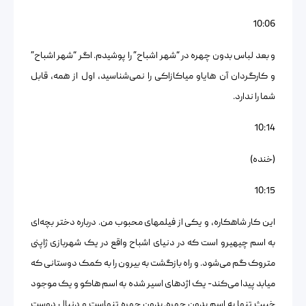
10:06
و بعد لباس بدون چهره در “شهر اشباح” را پوشیدم. اگر “شهر اشباح”
و کارگردان آن هایاو میاکازاکی را نمی‌شناسید، اول از همه، قابل
شما را ندارد.
10:14
(خنده)
10:15
این کار شاهکاره، و یکی از فیلمهای محبوب من. درباره دختر بچه‌ای
به اسم چیهیرو است که در دنیای اشباح واقع در یک شهربازی ژاپنی
متروک گم می‌شود. و راه بازگشت به بیرون را به کمک دوستانی که
میابد پیدا می‌کند- یک اژدهای اسیر شده به اسم هاکو و یک موجود
خبیث تنها به اسم بدون چهره. بدون چهره تنهاست و دنبال دوست