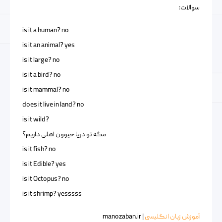
سوالات:
is it a human? no
is it an animal? yes
is it large? no
is it a bird? no
is it mammal? no
does it live in land? no
?is it wild
مگه تو دریا حیوون اهلی داریم؟
is it fish? no
is it Edible? yes
is it Octopus? no
is it shrimp? yesssss
آموزش زبان انگلیسی
| manozaban.ir