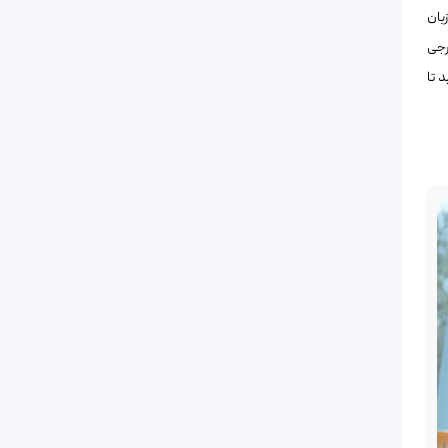
بان
رجی
 تا