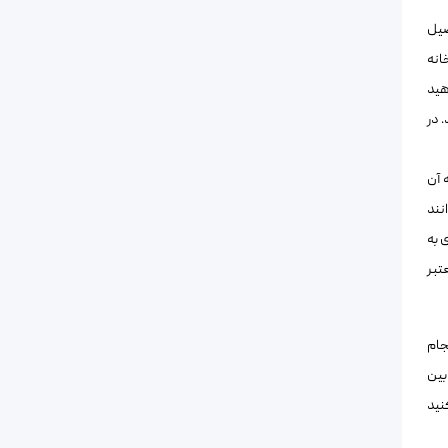
صیل
انه
هید
. در
 آن
نند
 به
تبر
جام
بین
نید