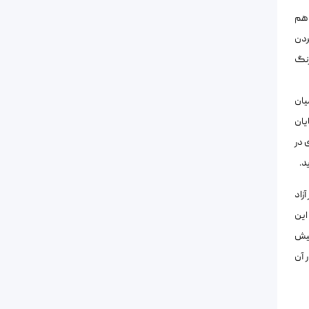
 هم
ردن
رنگ
یان
یان
 در
د.
زاد
این
پیش
 آن