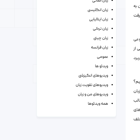
زبان آلمانی
 به
زبان انگلیسی
رفت
زبان ایتالیایی
زبان ترکی
زبان چینی
وعی
زبان فرانسه
 از
عمومی
برد
ویدئو ها
ویدیوهای انگیزشی
یم؟
ویدیوهای تقویت زبان
بان
ویدیوهای من و زبان
الب
همه ویدئوها
های
تلف