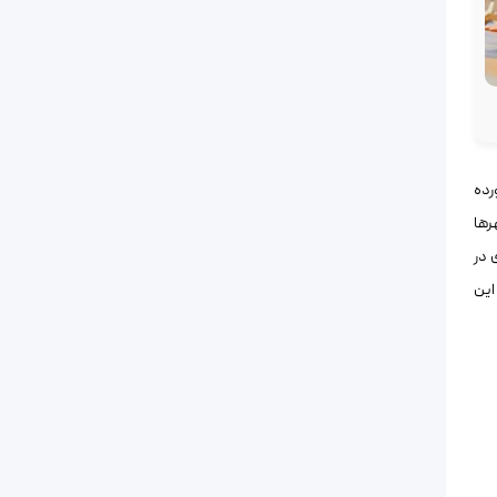
رده
رها
 در
این