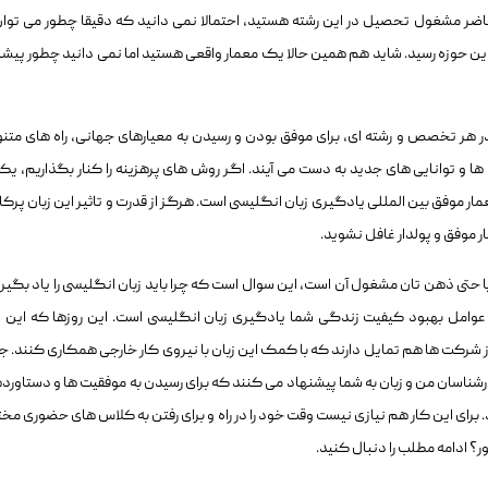
ضر مشغول تحصیل در این رشته هستید، احتمالا نمی دانید که دقیقا چطور می توان
 در این حوزه رسید. شاید هم همین حالا یک معمار واقعی هستید اما نمی دانید چطور پیش
 هر تخصص و رشته ای، برای موفق بودن و رسیدن به معیارهای جهانی، راه های متن
 ها و توانایی های جدید به دست می آیند. اگر روش های پرهزینه را کنار بگذاریم، یکی
مار موفق بین المللی یادگیری زبان انگلیسی است. هرگز از قدرت و تاثیر این زبان پرکار
ر موفق و پولدار غافل نشوید.
و یا حتی ذهن تان مشغول آن است، این سوال است که چرا باید زبان انگلیسی را یاد بگیر
وامل بهبود کیفیت زندگی شما یادگیری زبان انگلیسی است. این روزها که این ز
 از شرکت ها هم تمایل دارند که با کمک این زبان با نیروی کار خارجی همکاری کنند. ج
شناسان من و زبان به شما پیشنهاد می کنند که برای رسیدن به موفقیت ها و دستاورد
. برای این کار هم نیازی نیست وقت خود را در راه و برای رفتن به کلاس های حضوری مخ
ر؟ ادامه مطلب را دنبال کنید.