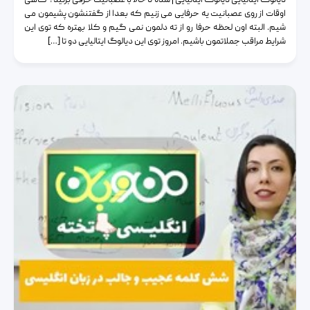
دیالوگ ایتالیایی دیالوگ ایتالیایی | شده تا حالا با عصبانیت حرفی بزنید؟ گاهی
اوقات از روی عصبانیت یه حرفایی می زنیم که بعدا از گفتنشون پشیمون می
شیم. البته اون لحظه حرفا رو از ته دلمون نمی گیم و کلا بهتره که توی این
شرایط مراقب جملاتمون باشیم. امروز توی این دیالوگ ایتالیایی دو تا […]