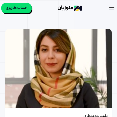
منوزبان
حساب کاربری
دسته:
ویدیوهای من و زبان
پاریس توی بطری
پاریس توی بطری