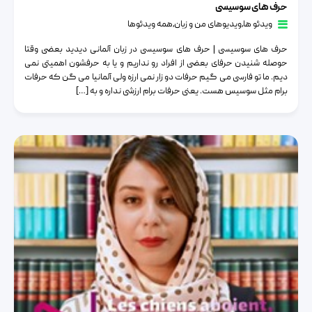
حرف های سوسیسی
ویدئو ها
٫
ویدیوهای من و زبان
٫
همه ویدئوها
حرف های سوسیسی | حرف های سوسیسی در زبان آلمانی دیدید بعضی وقتا
حوصله شنیدن حرفای بعضی از افراد رو نداریم و یا به حرفشون اهمیتی نمی
دیم. ما تو فارسی می گیم حرفات دو زار نمی ارزه ولی آلمانیا می گن که حرفات
برام مثل سوسیس هست. یعنی حرفات برام ارزشی نداره و به […]