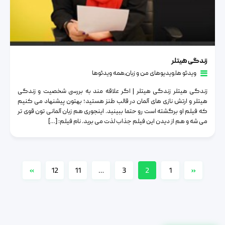
زندگی هیتلر
زندگی هیتلر
ویدئو ها
٫
ویدیوهای من و زبان
٫
همه ویدئوها
زندگی هیتلر زندگی هیتلر | اگر علاقه مند به بررسی شخصیت و زندگی
هیتلر و ارتش نازی های آلمان در قالب طنز هستید؛ بهتون پیشنهاد می کنیم
که فیلم او برگشته است رو حتما ببینید. اینجوری هم زبان آلمانی تون قوی تر
می شه و هم از دیدن این فیلم جذاب لذت می برید. نام فیلم: […]
»
12
11
…
3
2
1
«