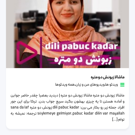
ماشالا زبونش دو متره
ماشالا زبونش دو متره
ویدئو ها
٫
ویدیوهای من و زبان
٫
همه ویدئوها
ماشالا زبونش دو متره ماشالا زبونش دو متره | دیدید بعضیا چقدر حاضر جوابن
و آماده هستن تا یه چیزی بهشون بگید سریع جواب بدن. ترکا برای این جور
افراد جمله زیر رو بکار می برن: dili pabuc kadar زبونش دو متره sana da laf
söylemeye gelmiyor,pabuc kadar dilin var maşallah ترجمه: نمیشه به
توام […]