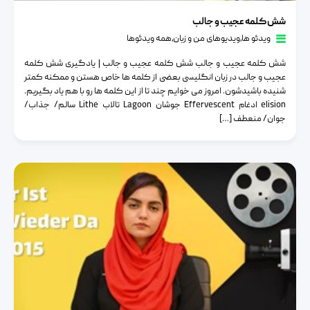
شش کلمه عجیب و جالب
شش کلمه عجیب و جالب
ویدئو ها
٫
ویدیوهای من و زبان
٫
همه ویدئوها
شش کلمه عجیب و جالب شش کلمه عجیب و جالب | یادگیری شش کلمه
عجیب و جالب در زبان انگلیسی بعضی از کلمه ها خاص هستن و ممکنه کمتر
شنیده باشیدشون. امروز می خوایم چند تا از این کلمه ها رو با هم یاد بگیریم.
elision ادغام Effervescent جوشان Lagoon تالاب Lithe سالم/ جذاب/
جوان/ منعطف […]