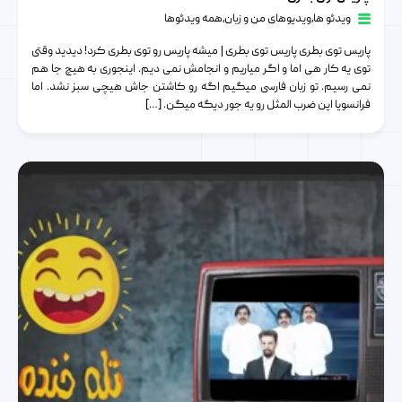
ویدئو ها
٫
ویدیوهای من و زبان
٫
همه ویدئوها
پاریس توی بطری پاریس توی بطری | میشه پاریس رو توی بطری کرد! دیدید وقتی
توی یه کار هی اما و اگر میاریم و انجامش نمی دیم. اینجوری به هیچ جا هم
نمی رسیم. تو زبان فارسی میگیم اگه رو کاشتن جاش هیچی سبز نشد. اما
فرانسویا این ضرب المثل رو یه جور دیگه میگن. […]