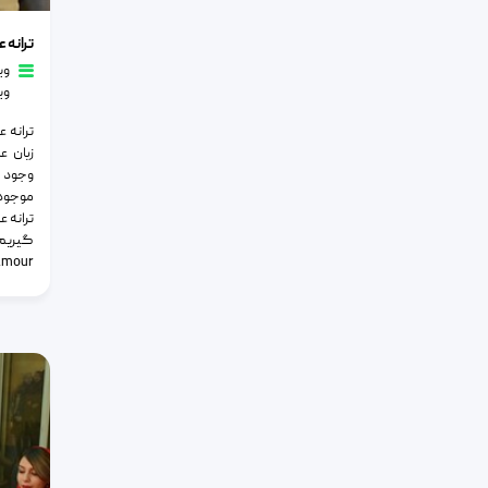
ترانه عش
ترانه 
وی
وی
ترانه 
زبان ع
وجود ع
موجود 
ترانه ع
گیریم
ur, […]