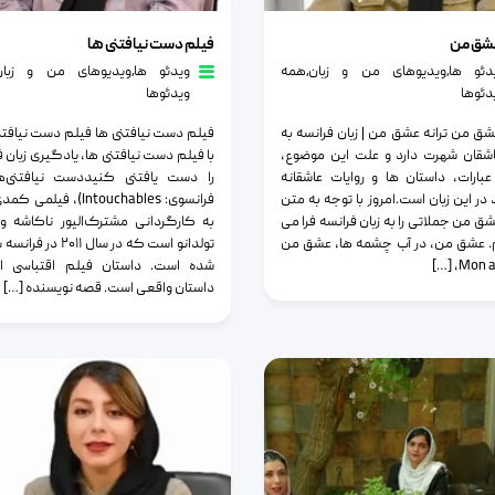
ق من
فیلم دست نیافتنی ها
عشق من
فیلم دست نیافتنی ها
دئو ها
٫
ویدیوهای من و زبان
٫
همه
ویدئو ها
٫
ویدیوهای من و زبان
دئوها
ویدئوها
عشق من ترانه عشق من | زبان فرانسه به
فیلم دست نیافتنی ها فیلم دست نیافتنی
اشقان شهرت دارد و علت این موضوع،
با فیلم دست نیافتنی ها، یادگیری زبان ف
بارات، داستان ها و روایات عاشقانه
را دست یافتنی کنیددست نیافتنی‌ها
در این زبان است.امروز با توجه به متن
فرانسوی: Intouchables)، فیلم
شق من جملاتی را به زبان فرانسه فرا می
به کارگردانی مشترک‌الیور ناکاشه و
. عشق من، در آب چشمه ها، عشق من
تولدانو است که در سال ۲۰۱۱ 
Mon amo
شده ‌است. داستان فیلم اقتباسی ا
داستان واقعی است. قصه نویسنده […]