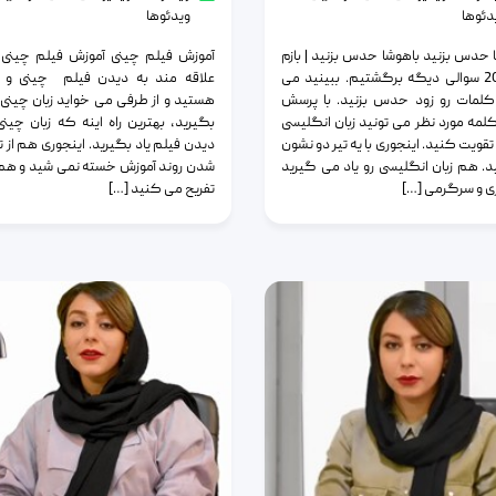
دئوها
ویدئوها
 حدس بزنید باهوشا حدس بزنید | بازم
آموزش فیلم چینی آموزش فیلم چینی 
با یه 20 سوالی دیگه برگشتیم. ببینید می
علاقه مند به دیدن فیلم چینی و س
کلمات رو زود حدس بزنید. با پرسش
هستید و از طرفی می خواید زبان چینی ر
 کلمه مورد نظر می تونید زبان انگلیسی
بگیرید، بهترین راه اینه که زبان چینی 
تقویت کنید. اینجوری با یه تیر دو نشون
دیدن فیلم یاد بگیرید. اینجوری هم از ت
د. هم زبان انگلیسی رو یاد می گیرید
شدن روند آموزش خسته نمی شید و هم
ی و سرگرمی […]
تفریح می کنید […]