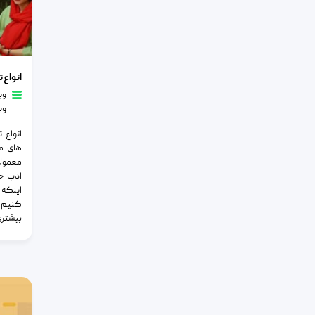
انواع تشک
انواع
وی
وی
انواع 
های م
معمولا
ادب ح
اینکه 
کنیم خ
بیشتری