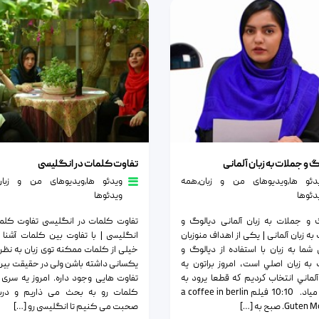
ملات به زبان آلمانی
تفاوت کلمات در انگلیسی
 و جملات به زبان آلمانی
تفاوت کلمات در انگلیسی
دئو ها
٫
ویدیوهای من و زبان
٫
همه
ویدئو ها
٫
ویدیوهای من و زبان
دئوها
ویدئوها
 و جملات به زبان آلمانی دیالوگ و
تفاوت کلمات در انگلیسی تفاوت کلم
به زبان آلمانی | یکی از اهداف منوزبان
انگلیسی | با تفاوت بین کلمات آشنا 
 شما به زبان با استفاده از ديالوگ و
خیلی از کلمات ممکنه توی زبان به نظر
به زبان اصلي است، امروز براتون يه
یکسانی داشته باشن ولی در حقیقت بی
آلماني انتخاب كرديم كه قطعا يرود به
تفاوت هایی وجود داره. امروز یه سری ا
كارتون مياد. 10:10 فیلم a coffee in berlin
کلمات رو به بحث می ذاریم و دربا
Gute صبح به […]
صحبت می کنیم تا انگلیسی رو […]