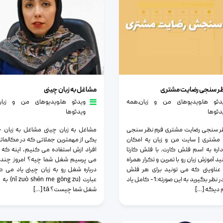
سنجی رضایت مشتری
مشاغل به زبان چینی
ظر سنجی رضایت مشتری
مشاغل به زبان چینی
دئو ها
٫
ویدیوهای من و زبان
٫
همه
ویدئو ها
٫
ویدیوهای من و زبان
دئوها
ویدئوها
ر سنجی رضایت مشتری فرم نظر سنجی
مشاغل به زبان چینی مشاغل به زبان چ
مشتری | سایت من و زبان یه امکان
یکی از مهمترین جملاتی که در مکالماتم
اره به اسم فلش کارت. با فلش کارتا
افراد ازش استفاده می کنیم، اینه که 
د آموزش زبان رو با تمرین و تکرار همراه
می پرسیم شغل شما چیه؟ امروز چند 
عناوینی که می تونید برای هر فلش
درباره شغل رو به زبان چینی یاد می گ
کارت در نظر بگیرید به این صورته:1- کامل یاد
عبارت ( me gōng zu
 دیگه […]
شغل شما چیست؟ tā […]