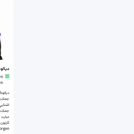
دیالوگ و ج
دیالوگ
وی
وی
دیالوگ
جملات 
اشنايي
جملات 
عبارت 
.n Morgen