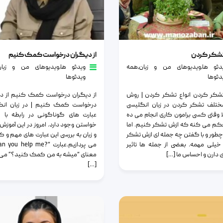
ر کردن
از دیگران درخواست کمک کنیم
 تشکر کردن
از دیگران درخواست کمک کنیم
دئو ها
٫
ویدیوهای من و زبان
٫
همه
ویدئو ها
٫
ویدیوهای من و زبان
دئوها
ویدئوها
تشکر کردن انواع تشکر کردن | روش
از دیگران درخواست کمک کنیم از دی
ختلف تشکر کردن در زبان انگلیسی
درخواست کمک کنیم | در زبان انگ
 وقتی کسی برامون کاری انجام می ده
عبارت های گوناگونی در رابطه با
کم می کنه که ازش تشکر کنیم. اما
خواستن وجود دارد. امروز در این آموزش 
چطور و با گفتن چه جمله ای ازش تشکر
و زبان به بررسی این عبارت های مهم و کا
یلی مهمه. بعضی از جمله ها تاثیر
 دارن و احساس ما […]
معنای “میشه به من کمک کنید؟” می 
[…]