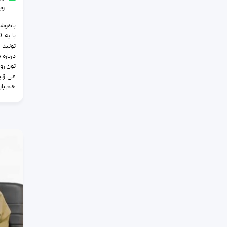
وی
باهوشا
تونید 
درباره
تون رو 
می زنی
هم باز