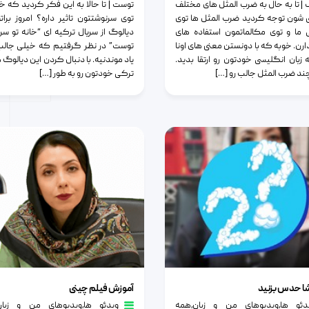
| تا به حال به ضرب المثل های مختلف
توست | تا حالا به این فکر کردید که خ
 شون توجه کردید ضرب المثل ها توی
توی سرنوشتتون تاثیر داره؟ امروز برات
ما و توی مکالماتمون استفاده های
دیالوگ از سریال ترکیه ای “خانه تو س
دارن. خوبه که با دونستن معنی های اونا
توست” در نظر گرفتیم که خیلی جالب
 زبان انگلیسی خودتون رو ارتقا بدید.
یاد موندنیه. با دنبال کردن این دیالوگ ه
چند ضرب المثل جالب رو […]
ترکی خودتون رو به طور […]
دس بزنید
آموزش فیلم چینی
ا حدس بزنید
آموزش فیلم چینی
دئو ها
٫
ویدیوهای من و زبان
٫
همه
ویدئو ها
٫
ویدیوهای من و زبان