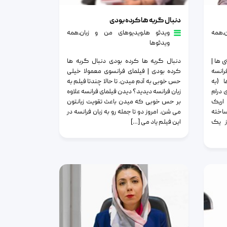
دنبال گربه ها کرده بودی
دنبال گربه ها کرده بودی
٫
همه
ویدئو ها
٫
ویدیوهای من و زبان
٫
همه
ویدئوها
 ها |
دنبال گربه ها کرده بودی دنبال گربه ها
رانسه
کرده بودی | فیلمای فرانسوی معمولا خیلی
 (به
حس خوبی به آدم میدن‌. تا حالا چندتا فیلم به
ی کمدی درام
زبان فرانسه دیدید؟ دیدن فیلمای فرانسه علاوه
 اریک
بر حس خوبی که میدن باعث تقویت زبانتون
در فرانسه ساخته
می شن. امروز دو تا جمله رو به زبان فرانسه در
ز یک
این فیلم یاد می […]