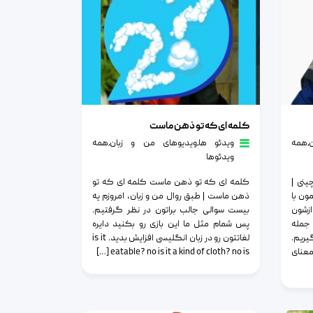
کلمه ای که تو ذهن ماست
کلمه ای که تو ذهن ماست
٫
همه
ویدئو ها
٫
ویدیوهای من و زبان
٫
همه
ویدئوها
ینی |
کلمه ای که تو ذهن ماست کلمه ای که تو
ون با
ذهن ماست |‎ ‎طبق روال من و زبان، امروزم یه
ازشون
بیست سوالی جالب براتون در نظر گرفتیم.
جمله
پس شمام مثل ما این بازی رو بکنید دایره
یریم.
لغاتتون رو در زبان انگلیسی افزایش بدید. is it
nǐ zuò shén) به معنای
eatable? no is it a kind of cloth? no is […]