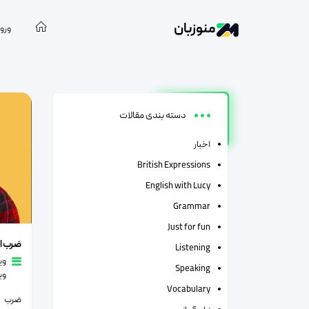
منوزبان
ورود
دسته:
و
دسته بندی مقالات
اخبار
British Expressions
English with Lucy
Grammar
Just for fun
ضرب المث
ضرب ا
Listening
وی
Speaking
وی
Vocabulary
ضرب ا