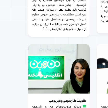
مشاغل به زبان فرانسوی مشاغل به زبان
ونتون
فرانسوی | چطور شغل خودتون رو به زبان
ون یه
فرانسه باید بگید یکی از سوالای مهمی که
رنوشت
توی اغلب مکالمات به زبان های خارجی مطرح
 و به
می شه. پرسیدن درباره شغل افراد و معرفی
ا زبان
شغل خودمون به سایر افراده. امروز می خوایم
این عبارت ها رو به زبان فرانسه یاد […]
گویندگان بومی و غیر بومی
گویندگان بومی و غیر بومی
٫
همه
ویدئو ها
٫
ویدیوهای من و زبان
٫
همه