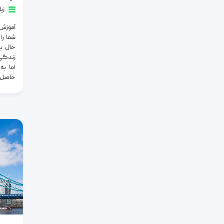
زب
آموزش 
شما را 
حال ب
زندگی 
اما به
حاصل م
تاثیر دام