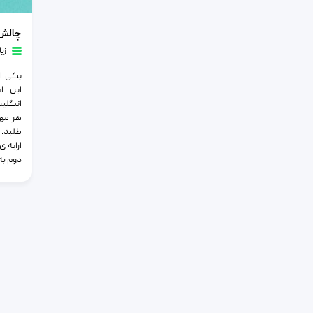
چالش های 
زب
یکی از
این ا
انگلیس
هر مه
طلبد. 
ارایه 
دوم به