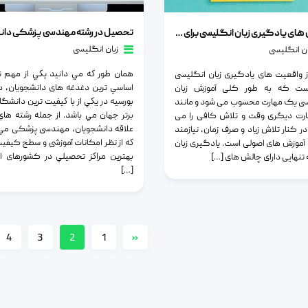
تحصیل در رشته مهندسی پزشکی دانشگاه 
یادگیری زبان انگلیسی برای مدرسان
چالش های یادگیری زبان انگلیسی برای مدرسان
زبان انگلیسی
ان انگلیسی
همان طور كه مي دانيد يكي از مهم ت
 واقعیت های یادگیری زبان انگلیسی
اساسي ترين دغدغه های دانشجويان، د
ست که به طور کلی آموزش زبان
بورسيه در يكي از با كيفيت ترين دانشگا
ی یک مهارت محسوب می شود و مانند
برتر جهان مي باشد. از جمله رشته هاي
ارت دیگری وقت و تلاش کافی را می
علاقه دانشجويان، مهندسی پزشکی مي
در کنار تلاش زیاد و صرف زمان، نیازمند
كه از نظر امکانات آموزشی و سطح کیفی
ی آموزش های اصولی است. یادگیری زبان
بهترين مراكز تحصيلي در کشورهای ار
 تنهایی دارای چالش های […]
[…]
4
3
2
1
«