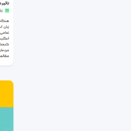
زب
هنگامی
زبان ا
تمامی
انگلیس
کنجکاو
مردمان
مطالعا