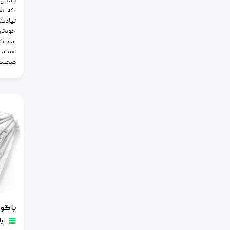
یادگیر
که شما
نهادین
خودتان
ادعا ک
است، ز
صحبت ک
با گوش دا
زب