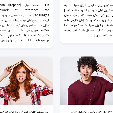
ادگیری زبان خارجی انرژی صرف کنید
CEFR مخفف عبارت (uropean
ادگیری زبان خارجی انرژی صرف کنید |
mework of Reference for
 برای تان پیش آمده که از خود سوال
Languages) است و به معنی چارچ
چرا برای یادگیری یک زبان خارجی باید
اروپایی مرجع زبان بوده و راهی برای است
ه وقت و انرژی صرف کنید؟ چرا هرکجا
سازی سطوح آزمون زبان توسط اروپا برای 
 می گذارید حداقل با یک نفر برخورد
مختلف جهان می باشد. ممکن است 
د که به زبان […]
گمان کنند که CEFR یک نوع 
بوده و مانند IELTS و Tofel، دارای آزمون […]
برای تقویت مهارت شنیداری
غول مشکلات یادگیری زبان را شکست دهی
ته برای تقویت مهارت شنیداری