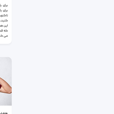
برای ی
برای ی
تاکنون
کنید، 
این هم
که قدم
می کنی
چند نکته 
چند نک