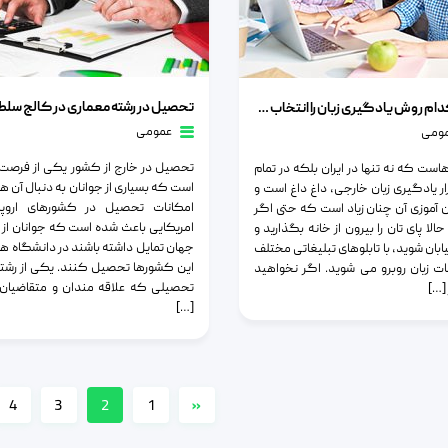
تحصیل در رشته معماری در کالج سلطنتی هن
روش یادگیری زبان را انتخاب می کنید؟
شما کدام روش یادگیری زبان را انتخاب می کنید؟
عمومی
ومی
تحصیل در خارج از کشور یکی از فرصت
ست که نه تنها در ایران بلکه در تمام
است که بسیاری از جوانان به دنبال آن ه
زار یادگیری زبان خارجی، داغ داغ است و
امکانات تحصیل در کشورهای اروپا
ن آموزی آن چنان زیاد است که حتی اگر
امریکایی باعث شده است که جوانان از 
لا پای تان را بیرون از خانه بگذارید و
جهان تمایل داشته باشند در دانشگاه های
ابان شوید، با تابلوهای تبلیغاتی مختلف
این کشورها تحصیل کنند. یکی از رشت
 زبان روبرو می شوید. اگر نخواهید
تحصیلی که علاقه مندان و متقاضیان 
 […]
[…]
4
3
2
1
«