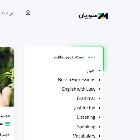
ورود به 
منوزبان
دسته:
ع
دسته بندی مقالات
اخبار
British Expressions
English with Lucy
Grammar
Just for fun
موسیقی و 
موسیق
Listening
عم
Speaking
موسیقی
Vocabulary