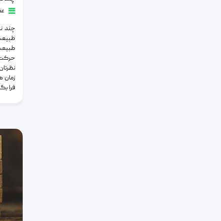
عم
چند نک
طبیعت 
طبیعت
حرکت 
نظرتان 
زمان هم
فرا بگی