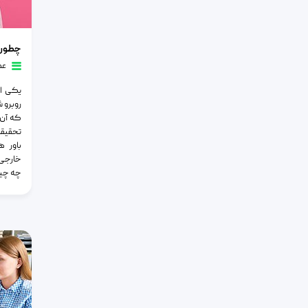
چطور از ف
عم
یکی از
روبرو 
که آن ر
تحقیقا
باور 
خارجی 
چه چیز