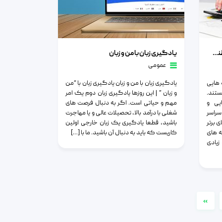
ر لندن
یادگیری زبان با من و زبان
تحصیل در رشته معماری در کالج سلطنتی هنر لندن
یادگیری زبان با من و زبان
عمومی
 هایی
یادگیری زبان با من و زبان یادگیری زبان با “من
ستند.
و زبان ” | این روزها یادگیری زبان دوم یک امر
یی و
مهم و حیاتی است. اگر به دنبال فرصت های
سراسر
شغلی با درآمد بالا، تحصیلات عالی و یا مهاجرت
 برتر
باشید، قطعا یادگیری یک زبان خارجی اولین
ه های
کاریست که باید به دنبال آن باشید. ما با […]
زیادی
»