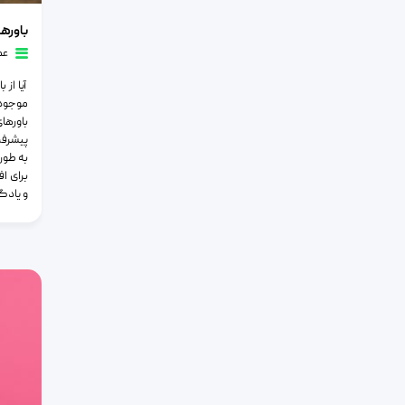
باورهای اش
باورها
عم
آیا از
موجود
باورها
پیشرفت
به طور
برای ا
و یادگ