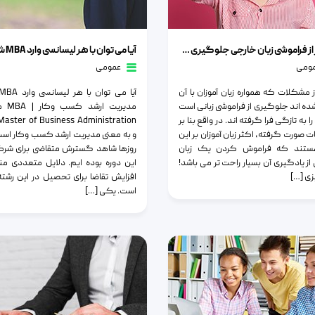
راموشی زبان خارجی جلوگیری کنیم؟
آیا می توان با هر لیسانسی وارد MBA شد؟
چطور از فراموشی زبان خارجی جلوگیری کنیم؟
آیا می توان با هر لیسانسی وارد MBA شد؟
ومی
عمومی
 مشکلات که همواره زبان ‌آموزان با آن
شده اند جلوگیری از فراموشی زبانی است
مدیریت ار
ا به تازگی فرا گرفته اند. در واقع بنا بر
ت صورت گرفته، اکثر زبان آموزان بر این
و به معنی مدیریت ارشد کسب‌ وکار است
هستند که فراموش کردن یک زبان
روزها شاهد گسترش متقاضی برای شرک
از یادگیری آن بسیار راحت تر می باشد!
این دوره بوده ایم. دلایل متعددی من
ی […]
افزایش تقاضا برای تحصیل در این رشت
است. یکی […]