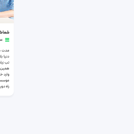
شما کدام 
عم
مدت ها
دنیا با
تب زبا
همین حا
وارد خی
موسسات
راه دور